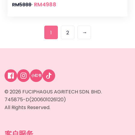
RM
4988
RM
5888
→
1
2
小红书
© 2026 FUCIPHAGUS AGRITECH SDN. BHD.
745875-D(200601026120)
All Rights Reserved.
客户服务