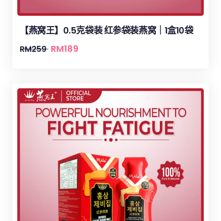
【燕窝王】0.5克袋装 红参袋装燕窝｜1盒10袋
RM
189
RM
259