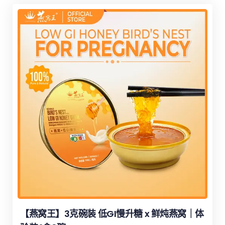
【燕窝王】3克碗装 低GI慢升糖 x 鲜炖燕窝｜体