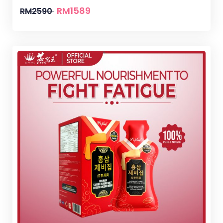
RM
1589
RM
2590