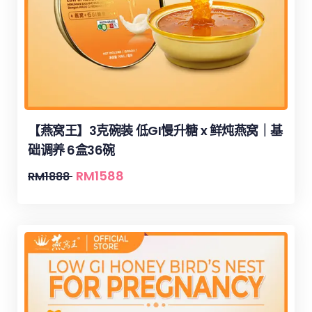
【燕窝王】3克碗装 低GI慢升糖 x 鲜炖燕窝｜基
础调养 6盒36碗
RM
1588
RM
1888