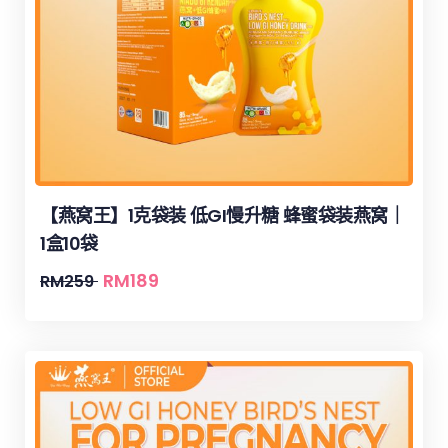
【燕窝王】1克袋装 低GI慢升糖 蜂蜜袋装燕窝｜
1盒10袋
RM
189
RM
259