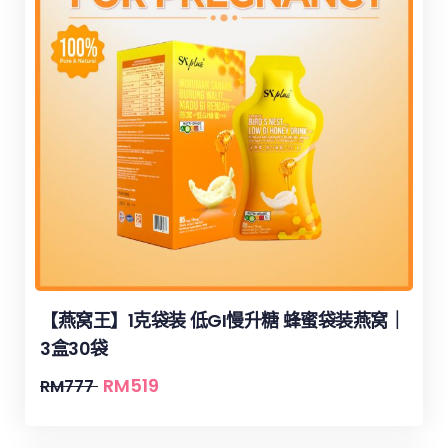
【燕窝王】1克袋装 低GI慢升糖 蜂蜜袋装燕窝｜
3盒30袋
RM
519
RM
777