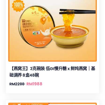
【燕窝王】3克碗装 低GI慢升糖 x 鲜炖燕窝｜基
础调养 8盒48碗
RM
1988
RM
2288