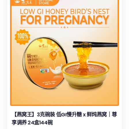
【燕窝王】3克碗装 低GI慢升糖 x 鲜炖燕窝｜尊
享调养 24盒144碗