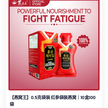
【燕窝王】0.5克袋装 红参袋装燕窝｜10盒100
袋