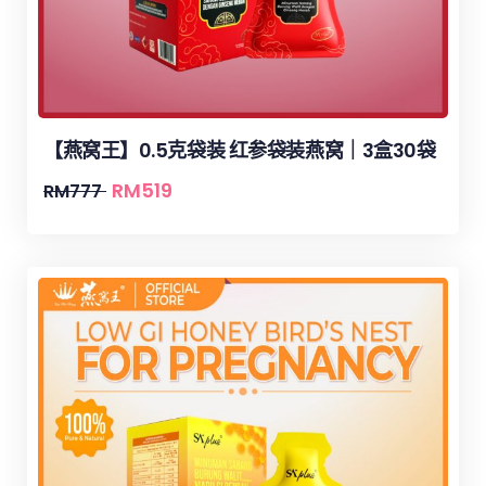
【燕窝王】0.5克袋装 红参袋装燕窝｜3盒30袋
RM
519
RM
777