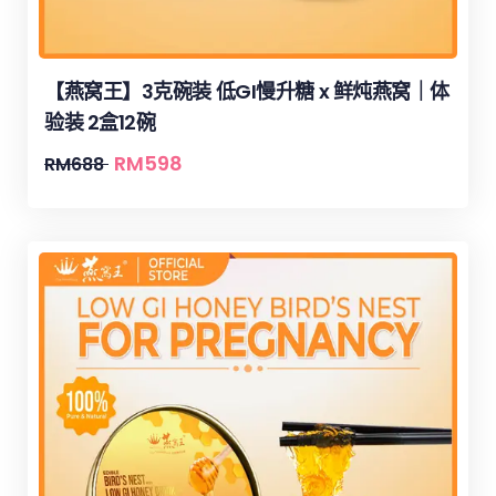
【燕窝王】3克碗装 低GI慢升糖 x 鲜炖燕窝｜体
验装 2盒12碗
RM
598
RM
688