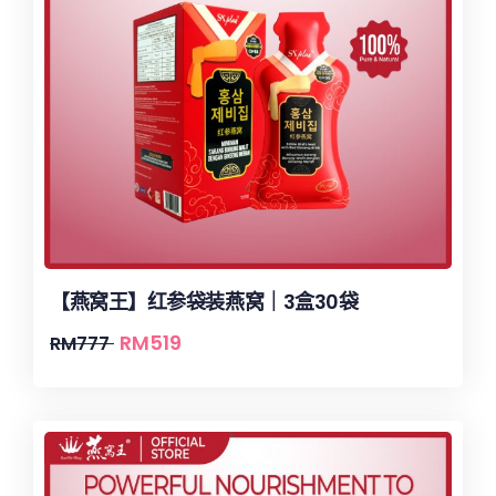
【燕窝王】红参袋装燕窝｜3盒30袋
RM
519
RM
777