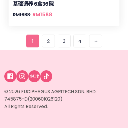
基础调养 6盒36碗
RM
1588
RM
1888
→
1
2
3
4
小红书
© 2026 FUCIPHAGUS AGRITECH SDN. BHD.
745875-D(200601026120)
All Rights Reserved.