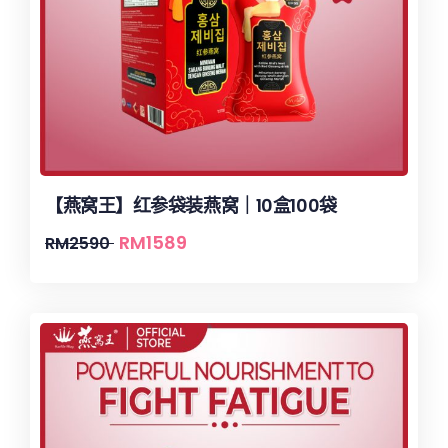
【燕窝王】红参袋装燕窝｜10盒100袋
RM
1589
RM
2590