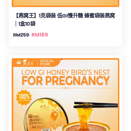
【燕窝王】1克袋装 低GI慢升糖 蜂蜜袋装燕窝
｜1盒10袋
RM
189
RM
259