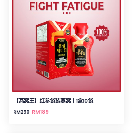
【燕窝王】红参袋装燕窝｜1盒10袋
RM
189
RM
259