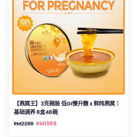
【燕窝王】3克碗装 低GI慢升糖 x 鲜炖燕窝｜
基础调养 8盒48碗
RM
1988
RM
2288