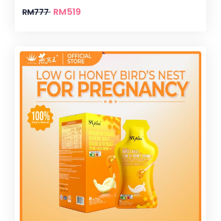
RM
519
RM
777