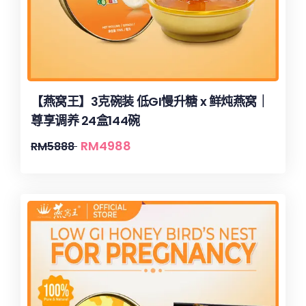
【燕窝王】3克碗装 低GI慢升糖 x 鲜炖燕窝｜
尊享调养 24盒144碗
RM
4988
RM
5888