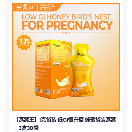
【燕窝王】1克袋装 低GI慢升糖 蜂蜜袋装燕窝
｜3盒30袋