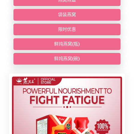
袋装燕窝
限时优惠
鲜炖燕窝(瓶)
鲜炖燕窝(碗)