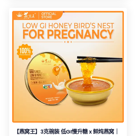
【燕窝王】3克碗装 低GI慢升糖 x 鲜炖燕窝｜