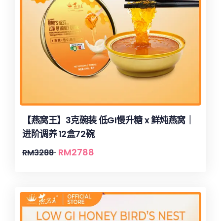
【燕窝王】3克碗装 低GI慢升糖 x 鲜炖燕窝｜
进阶调养 12盒72碗
RM
2788
RM
3288