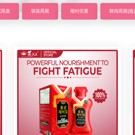
窝燕盏
袋装燕窝
限时优惠
鲜炖燕窝(瓶