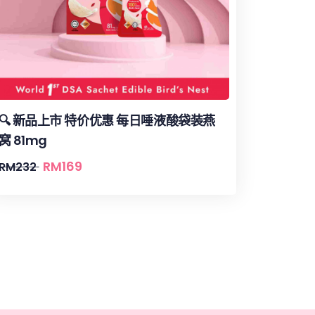
🔍 新品上市 特价优惠 每日唾液酸袋装燕
窝 81mg
RM
169
RM
232