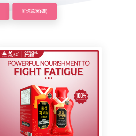
)
鲜炖燕窝(碗)