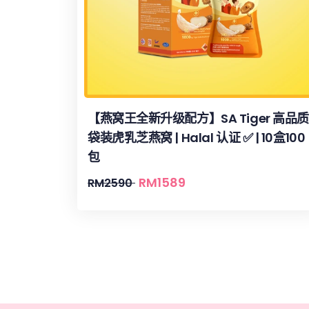
【燕窝王全新升级配方】SA Tiger 高品质
袋装虎乳芝燕窝 | Halal 认证 ✅ | 10盒100
包
RM
1589
RM
2590