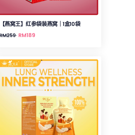
【燕窝王】红参袋装燕窝｜1盒10袋
RM
189
RM
259