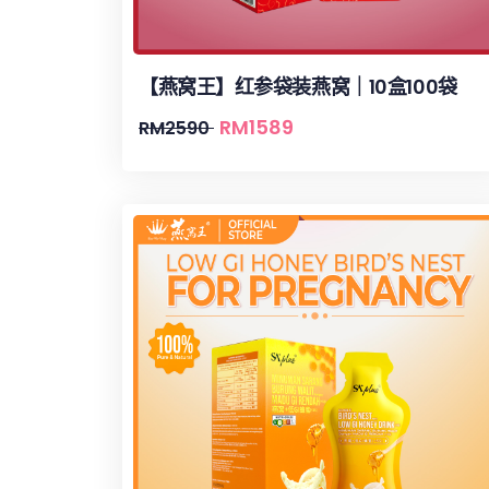
【燕窝王】红参袋装燕窝｜10盒100袋
RM
1589
RM
2590