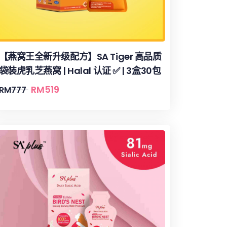
【燕窝王全新升级配方】SA Tiger 高品质
袋装虎乳芝燕窝 | Halal 认证 ✅ | 3盒30包
RM
519
RM
777