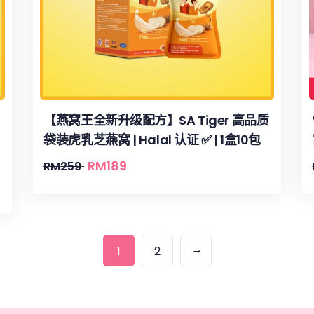
【燕窝王全新升级配方】SA Tiger 高品质
袋装虎乳芝燕窝 | Halal 认证 ✅ | 1盒10包
RM
189
RM
259
→
1
2