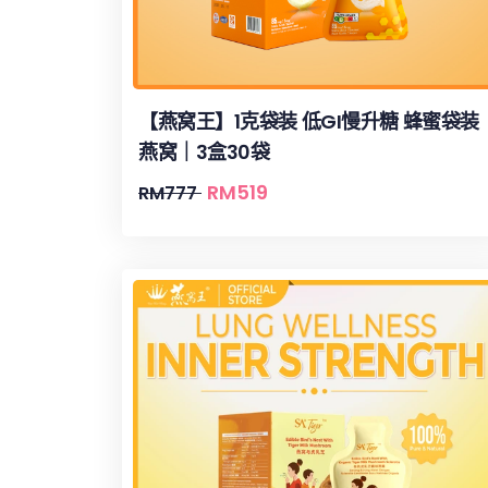
【燕窝王】1克袋装 低GI慢升糖 蜂蜜袋装
燕窝｜3盒30袋
RM
519
RM
777