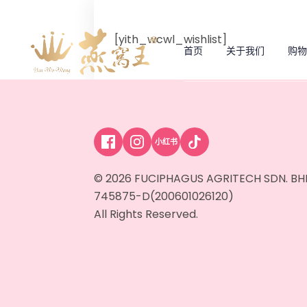
[yith_wcwl_wishlist]
首页
关于我们
购物
小红书
© 2026 FUCIPHAGUS AGRITECH SDN. BH
745875-D(200601026120)
All Rights Reserved.