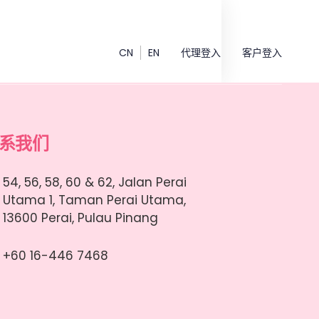
CN
EN
代理登入
客户登入
系我们
54, 56, 58, 60 & 62, Jalan Perai
Utama 1, Taman Perai Utama,
13600 Perai, Pulau Pinang
+60 16-446 7468