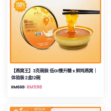
【燕窝王】3克碗装 低GI慢升糖 x 鲜炖燕窝｜
体验装 2盒12碗
RM
598
RM
688