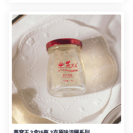
燕窝王 3盒15瓶 3克原味浓稠系列