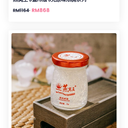
RM
868
RM
1164