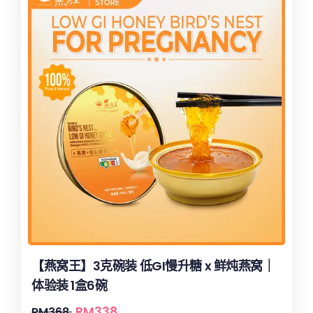
【燕窝王】3克碗装 低GI慢升糖 x 鲜炖燕窝｜
体验装 1盒6碗
RM
338
RM
368