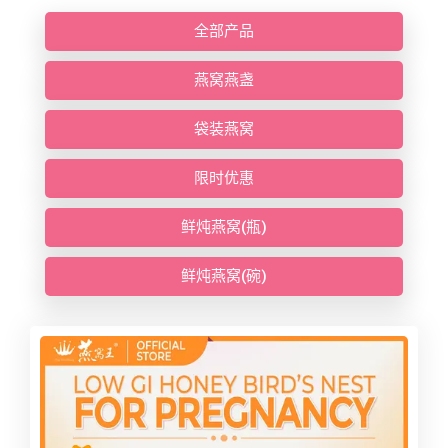
全部产品
燕窝燕盏
袋装燕窝
限时优惠
鲜炖燕窝(瓶)
鲜炖燕窝(碗)