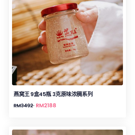
燕窝王 9盒45瓶 3克原味浓稠系列
RM
2188
RM
3492