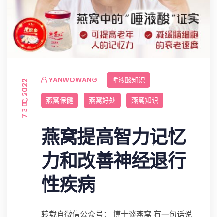
YANWOWANG
唾液酸知识
7 3 月, 2022
燕窝保健
燕窝好处
燕窝知识
燕窝提高智力记忆
力和改善神经退行
性疾病
转载自微信公众号： 博士谈燕窝 有一句话说