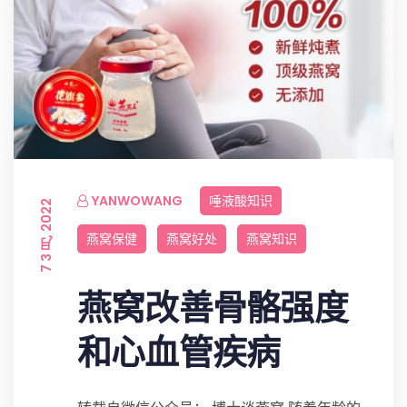
YANWOWANG
唾液酸知识
7 3 月, 2022
燕窝保健
燕窝好处
燕窝知识
燕窝改善骨骼强度
和心血管疾病