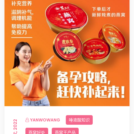
YANWOWANG
唾液酸知识
7 3 月, 2022
燕窝好处
燕窝王产品