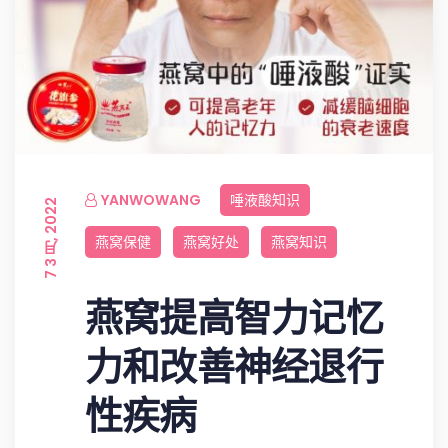
YANWOWANG
唾液酸知识
7 3 月, 2022
燕窝保健
燕窝好处
燕窝知识
燕窝提高智力记忆
力和改善神经退行
性疾病