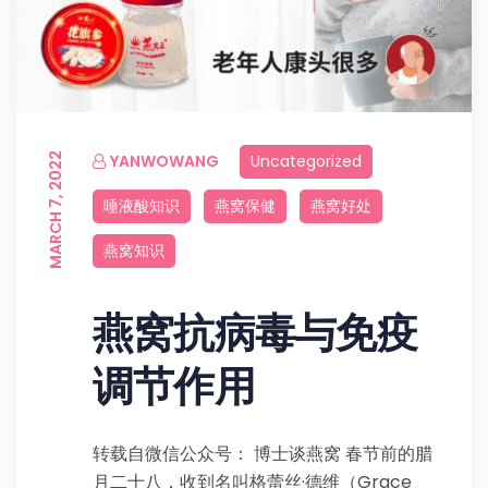
MARCH 7, 2022
YANWOWANG
Uncategorized
唾液酸知识
燕窝保健
燕窝好处
燕窝知识
燕窝抗病毒与免疫
调节作用
转载自微信公众号： 博士谈燕窝 春节前的腊
月二十八，收到名叫格蕾丝·德维（Grace