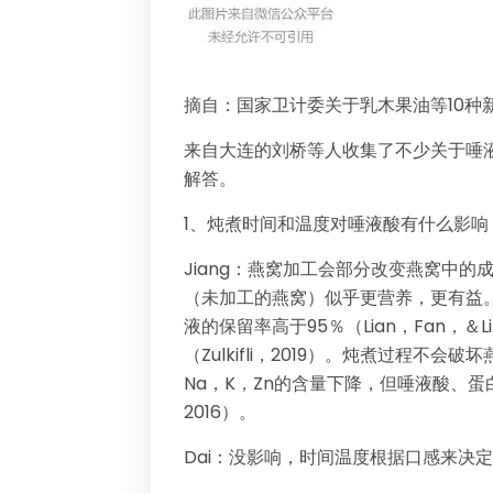
摘自：国家卫计委关于乳木果油等10种新
来自大连的刘桥等人收集了不少关于唾
解答。
1、炖煮时间和温度对唾液酸有什么影
Jiang：燕窝加工会部分改变燕窝中
（未加工的燕窝）似乎更营养，更有益
液的保留率高于95％（Lian，Fan，＆L
（Zulkifli，2019）。炖煮过程不
Na，K，Zn的含量下降，但唾液酸、蛋
2016）。
Dai：没影响，时间温度根据口感来决