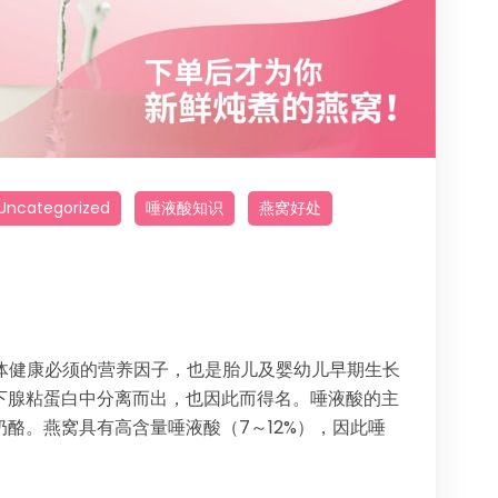
Uncategorized
唾液酸知识
燕窝好处
认为是人体健康必须的营养因子，也是胎儿及婴幼儿早期生长
下腺粘蛋白中分离而出，也因此而得名。唾液酸的主
酪。燕窝具有高含量唾液酸（7～12%），因此唾