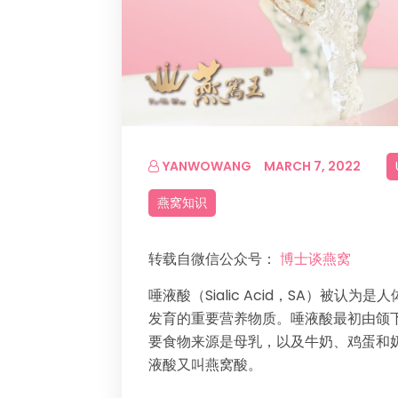
YANWOWANG
MARCH 7, 2022
燕窝知识
转载自微信公众号：
博士谈燕窝
唾液酸（Sialic Acid，SA）被
发育的重要营养物质。唾液酸最初由颌
要食物来源是母乳，以及牛奶、鸡蛋和奶
液酸又叫燕窝酸。