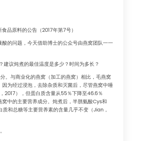
食品原料的公告（2017年第7号）
液酸的问题，今天借助博士的公众号由燕窝团队一一
响？建议炖煮的最佳温度是多少？时间为多长？
的成分。与商业化的燕窝（加工的燕窝）相比，毛燕窝
。因为经过浸泡，去除杂质和灭菌后，尽管燕窝中唾
i，2017），但蛋白质含量从55％下降至46.6％
会破坏燕窝中的主要营养成分。炖煮后，半胱氨酸Cys和
白质和总糖等主要营养素的含量几乎不变（Jian，
定。